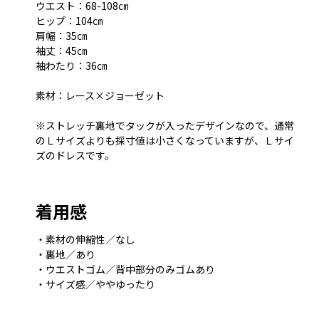
ウエスト：68-108㎝
ヒップ：104㎝
肩幅：35㎝
袖丈：45㎝
袖わたり：36㎝
素材：レース×ジョーゼット
※ストレッチ裏地でタックが入ったデザインなので、通常
のＬサイズよりも採寸値は小さくなっていますが、Ｌサイ
ズのドレスです。
着用感
・素材の伸縮性／なし
・裏地／あり
・ウエストゴム／背中部分のみゴムあり
・サイズ感／ややゆったり