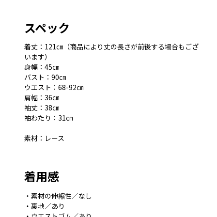
スペック
着丈：121㎝（商品により丈の長さが前後する場合もござ
います）
身幅：45㎝
バスト：90㎝
ウエスト：68-92㎝
肩幅：36㎝
袖丈：38㎝
袖わたり：31㎝
素材：レース
着用感
・素材の伸縮性／なし
・裏地／あり
・ウエストゴム／あり