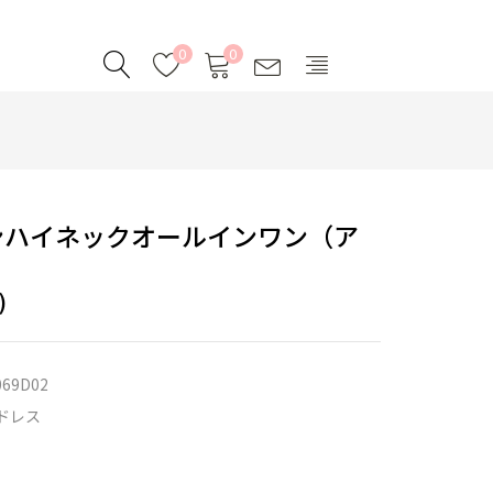
0
0
ンハイネックオールインワン（ア
）
)
069D02
ドレス