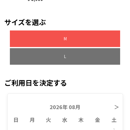
サイズを選ぶ
M
L
ご利用日を決定する
2026年 08月
＞
日
月
火
水
木
金
土
1