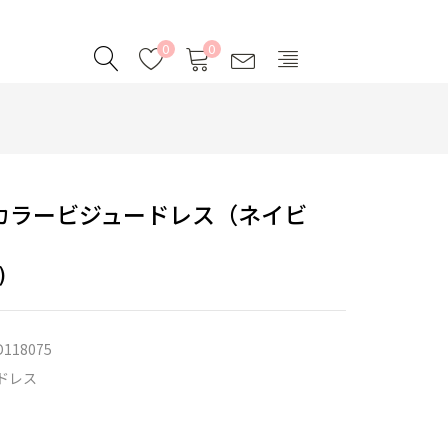
0
0
カラービジュードレス（ネイビ
)
D118075
ドレス