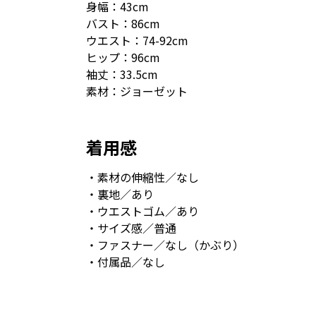
身幅：43cm
バスト：86cm
ウエスト：74-92cm
ヒップ：96cm
袖丈：33.5cm
素材：ジョーゼット
着用感
・素材の伸縮性／なし
・裏地／あり
・ウエストゴム／あり
・サイズ感／普通
・ファスナー／なし（かぶり）
・付属品／なし