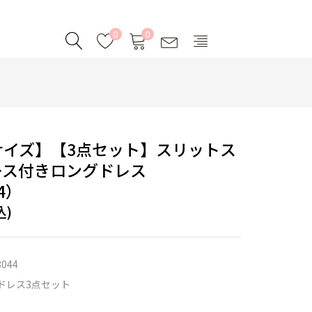
0
0
サイズ】【3点セット】スリットス
ース付きロングドレス
4）
込)
3044
ドレス3点セット