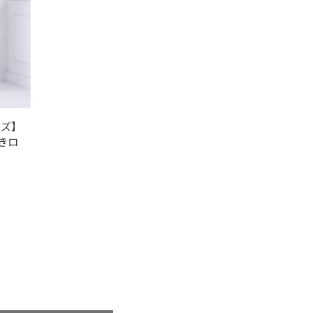
イズ】
きロ
）