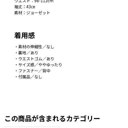
ウエスト：98-112cm
袖丈：43㎝
素材：ジョーゼット
着用感
・素材の伸縮性／なし
・裏地／あり
・ウエストゴム／あり
・サイズ感／ややゆったり
・ファスナー／背中
・付属品／なし
この商品が含まれるカテゴリー