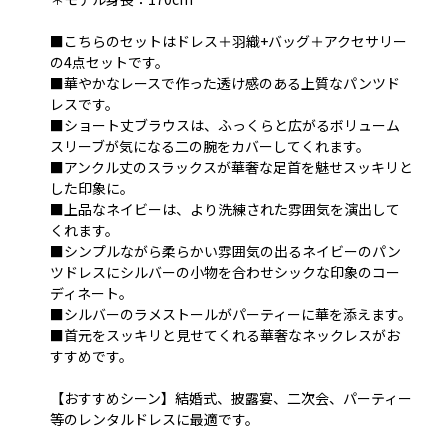
■こちらのセットはドレス＋羽織+バッグ＋アクセサリー
の4点セットです。
■華やかなレースで作った透け感のある上質なパンツド
レスです。
■ショート丈ブラウスは、ふっくらと広がるボリューム
スリーブが気になる二の腕をカバーしてくれます。
■アンクル丈のスラックスが華奢な足首を魅せスッキリと
した印象に。
■上品なネイビーは、より洗練された雰囲気を演出して
くれます。
■シンプルながら柔らかい雰囲気の出るネイビーのパン
ツドレスにシルバーの小物を合わせシックな印象のコー
ディネート。
■シルバーのラメストールがパーティーに華を添えます。
■首元をスッキリと見せてくれる華奢なネックレスがお
すすめです。
【おすすめシーン】結婚式、披露宴、二次会、パーティー
等のレンタルドレスに最適です。