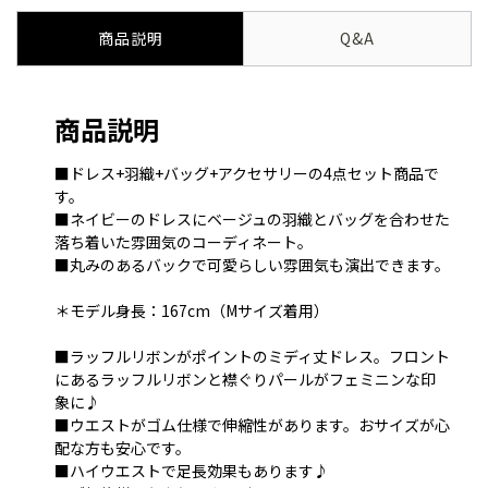
商品説明
Q&A
商品説明
■ドレス+羽織+バッグ+アクセサリーの4点セット商品で
す。
■ネイビーのドレスにベージュの羽織とバッグを合わせた
落ち着いた雰囲気のコーディネート。
■丸みのあるバックで可愛らしい雰囲気も演出できます。
＊モデル身長：167cm（Mサイズ着用）
■ラッフルリボンがポイントのミディ丈ドレス。フロント
にあるラッフルリボンと襟ぐりパールがフェミニンな印
象に♪
■ウエストがゴム仕様で伸縮性があります。おサイズが心
配な方も安心です。
■ハイウエストで足長効果もあります♪