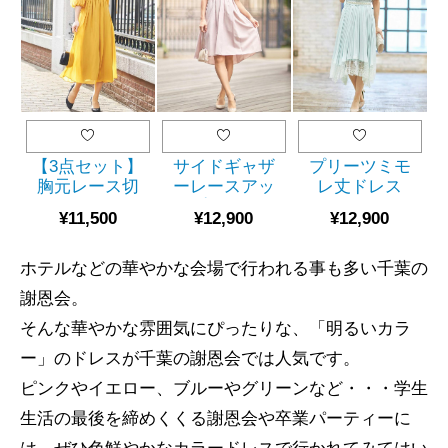
【3点セット】
サイドギャザ
プリーツミモ
胸元レース切
ーレースアッ
レ丈ドレス
替バルーン袖
プドレス
（SET0751）
¥11,500
¥12,900
¥12,900
ドレス
（SET0679)
（SET2029)
ホテルなどの華やかな会場で行われる事も多い千葉の
謝恩会。
そんな華やかな雰囲気にぴったりな、「明るいカラ
ー」のドレスが千葉の謝恩会では人気です。
ピンクやイエロー、ブルーやグリーンなど・・・学生
生活の最後を締めくくる謝恩会や卒業パーティーに