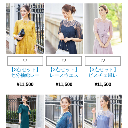
【3点セット】
【3点セット】
【3点セット】
七分袖総レー
レースウエス
ビスチェ風レ
スロングドレ
トギャザーミ
ース切替ミモ
¥11,500
¥11,500
¥11,500
ス(SET2031)
モレ丈ドレス
レ丈ドレス
（ネイビー）
（ピンク）
（SET2017）
（SET2022）