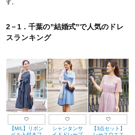
す。
2－1．千葉の”結婚式”で人気のドレ
スランキング
【M/L】リボン
シャンタンサ
【3点セット】
ベルト付きフ
イドドレープ
レースウエス