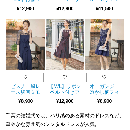
ラワー刺繍ド
レースアップ
トギャザーミ
¥12,900
¥12,900
¥11,500
レス
ドレス（サッ
モレ丈ドレス
（SET0722）
クス）
（ピンク）
（SET0677）
（SET2012）
ビスチェ風レ
【M/L】リボン
オーガンジー
ース切替ミモ
ベルト付きフ
透かし柄フィ
レ丈ドレス
ラワー刺繍ド
ット＆フレア
¥8,900
¥12,900
¥8,900
（ネイビー）
レス
ドレス（グレ
（SET0733）
ー）
千葉の結婚式では、ハリ感のある素材のドレスなど、
華やかな雰囲気のレンタルドレスが人気。