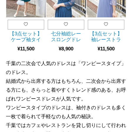
【3点セット】
七分袖総レー
【3点セット】
ケープ袖タイ
スロングドレ
袖レーストラ
トドレス
ス(ブルー)
ぺラーズドレ
¥11,500
¥8,900
¥11,500
（SET2035）
ス(SET2032)
千葉の二次会で人気のドレスは「ワンピースタイプ」
のドレス。
結婚式から出席する方はもちろん、二次会から出席す
る方にも、さらっと着やすくトレンド感のある、お呼
ばれワンピースドレスが人気です。
ワンピースタイプのドレスは、袖付きのドレスも多く
一枚で着られて手軽なのも人気の秘訣。
千葉ではカフェやレストランを貸し切りにして行われ