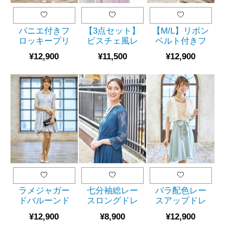
パニエ付きフ
【3点セット】
【M/L】リボン
ロッキープリ
ビスチェ風レ
ベルト付きフ
ントドレス
ース切替ミモ
ラワー刺繍ド
¥12,900
¥11,500
¥12,900
（SET0872）
レ丈ドレス
レス
（ピンク）
（SET0734）
（SET2022）
ラメジャガー
七分袖総レー
バラ配色レー
ドバルーンド
スロングドレ
スアップドレ
レス
ス(ブルー)
ス
¥12,900
¥8,900
¥12,900
（SET0822）
（SET0828）