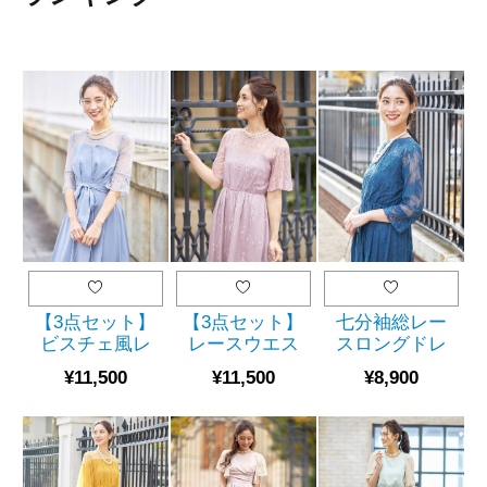
【3点セット】
【3点セット】
七分袖総レー
ビスチェ風レ
レースウエス
スロングドレ
ース切替ミモ
トギャザーミ
ス(ブルー)
¥11,500
¥11,500
¥8,900
レ丈ドレス
モレ丈ドレス
（グレー）
（ピンク）
（SET2023）
（SET2012）