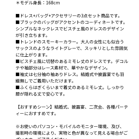
＊モデル身長：168cm
■ドレス+バッグ+アクセサリーの3点セット商品です。
■ブラックのバッグがアクセントのコーディネートです。
シンプルなネックレスでビスチェ風のドレスのデザイン
が引き立ちます。
■トレンドのスモーキーカラー。大人の女性にも似合う
サックスのようなライトグレーで、スッキリとした雰囲気
に仕上がります。
■ビスチェ風に切替のあるミモレ丈のドレスです。デコル
テや袖部分はレース素材で、華やかなデザイン。
■袖丈は七分袖の袖ありドレス。結婚式や披露宴でも羽
織無しでご着用いただけます。
■ふくらはぎくらいまで着丈のあるミモレ丈。しっかり
膝が隠れる丈で安心です。
【おすすめシーン】結婚式、披露宴、二次会、各種パーテ
ィーにおすすめです。
※お使いのパソコン・モバイルのモニター環境、及び、
撮影時の環境により、実物と色が異なって見える場合がご