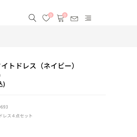
0
0
タイトドレス（ネイビー）
)
込)
0693
ドレス４点セット