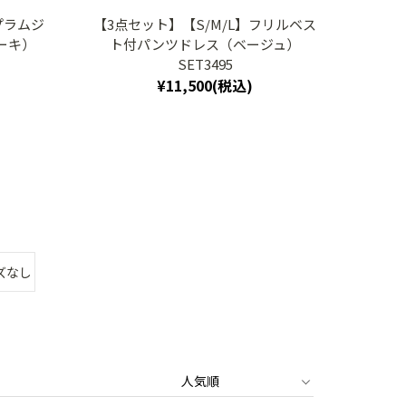
プラムジ
【3点セット】【S/M/L】フリルベス
【３
ーキ）
ト付パンツドレス（ベージュ）
ーブ
SET3495
¥11,500(税込)
ズなし