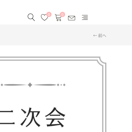
0
0
← 前へ