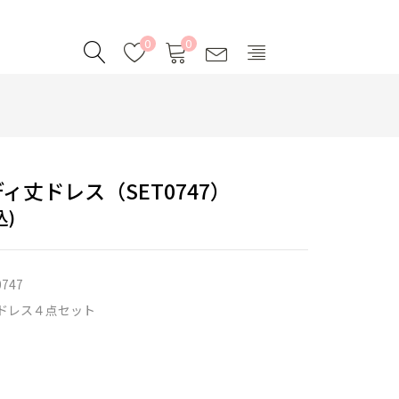
0
0
ィ丈ドレス（SET0747）
込)
0747
ドレス４点セット