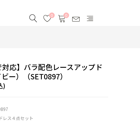
0
0
まで対応】バラ配色レースアップド
ビー）（SET0897）
込)
0897
ドレス４点セット