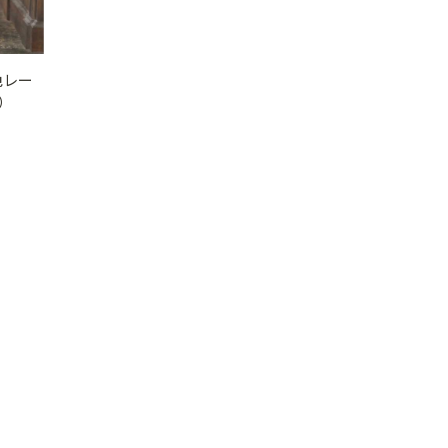
色レー
）