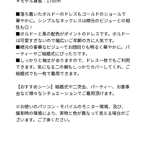
＊モデル身長：170cm
■落ち着いたボルドーのドレスもゴールドのショールで
華やかに。シンプルなネックレスは襟元のビジューとの相
性も◎！
■ボルドーと黒の配色がポイントのドレスです。ボルドー
は可愛すぎないので幅広いご年齢の方に人気です。
■襟元の豪華なビジューでお顔回りも明るく華やかに。パ
ーティーやご結婚式にぴったりです。
■しっかりと袖丈がありますので、ドレス一枚でもご利用
できます。気になる二の腕もしっかりカバーしてくれ、ご
結婚式でも一枚で着用できます。
【おすすめシーン】結婚式や二次会、パーティー、お食事
会など様々なシチュエーションでご着用頂けます。
※お使いのパソコン・モバイルのモニター環境、及び、
撮影時の環境により、実物と色が異なって見える場合がご
ざいます。ご了承ください。