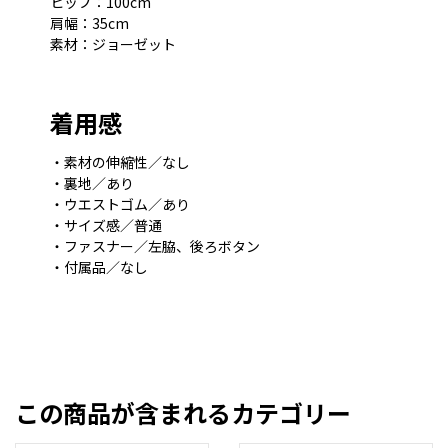
ヒップ：100cm
肩幅：35cm
素材：ジョーゼット
着用感
・素材の伸縮性／なし
・裏地／あり
・ウエストゴム／あり
・サイズ感／普通
・ファスナー／左脇、後ろボタン
・付属品／なし
この商品が含まれるカテゴリー