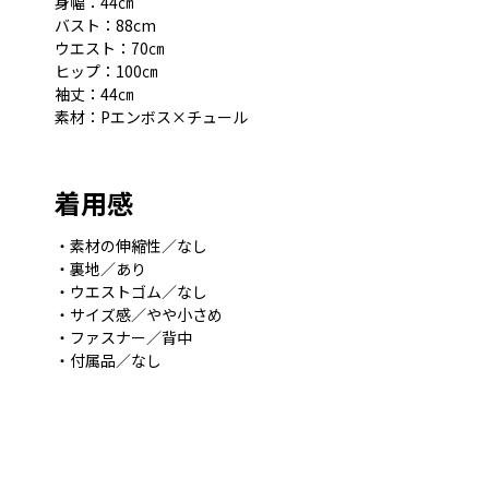
身幅：44㎝
バスト：88cm
ウエスト：70㎝
ヒップ：100㎝
袖丈：44㎝
素材：Pエンボス×チュール
着用感
・素材の伸縮性／なし
・裏地／あり
・ウエストゴム／なし
・サイズ感／やや小さめ
・ファスナー／背中
・付属品／なし