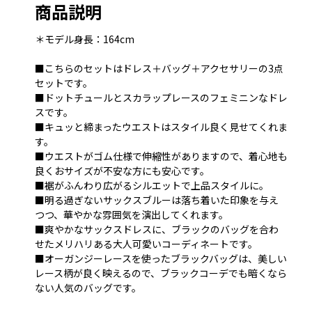
商品説明
＊モデル身長：164cm
■こちらのセットはドレス＋バッグ＋アクセサリーの3点
セットです。
■ドットチュールとスカラップレースのフェミニンなドレ
スです。
■キュッと締まったウエストはスタイル良く見せてくれま
す。
■ウエストがゴム仕様で伸縮性がありますので、着心地も
良くおサイズが不安な方にも安心です。
■裾がふんわり広がるシルエットで上品スタイルに。
■明る過ぎないサックスブルーは落ち着いた印象を与え
つつ、華やかな雰囲気を演出してくれます。
■爽やかなサックスドレスに、ブラックのバッグを合わ
せたメリハリある大人可愛いコーディネートです。
■オーガンジーレースを使ったブラックバッグは、美しい
レース柄が良く映えるので、ブラックコーデでも暗くなら
ない人気のバッグです。