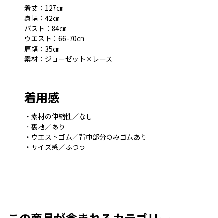
着丈：127㎝
身幅：42㎝
バスト：84㎝
ウエスト：66-70㎝
肩幅：35㎝
素材：ジョーゼット×レース
着用感
・素材の伸縮性／なし
・裏地／あり
・ウエストゴム／背中部分のみゴムあり
・サイズ感／ふつう
この商品が含まれるカテゴリー