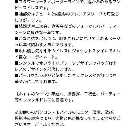
■フラワーレース×ボーダーラインで、温かみのあるワン
ピースドレスです。
■袖部分はチュール2枚重ねのフレンチスリーブで可愛ら
しさがアップ。
■結婚式や二次会、謝恩会などのフォーマルなパーティー
シーンに最適な一着です。
■こなれ感を出しつつ、肌をきれいに見せてくれるベージ
ュは年代問わず人気があります。
■淡い優し気な印象のドレスにジャケットスタイルでキレ
イ目なコーディネート。
■シンプルで使いやすいプリーツデザインのバッグはド
レスのデザインを邪魔しません。
■パールをたっぷりと使用したネックレスがお顔回りを
華やかにしてくれます。
【おすすめシーン】結婚式、披露宴、二次会、パーティー
等のレンタルドレスに最適です。
※お使いのパソコン・モバイルのモニター環境、及び、
撮影時の環境により、実物と色が異なって見える場合がご
ざいます。ご了承ください。