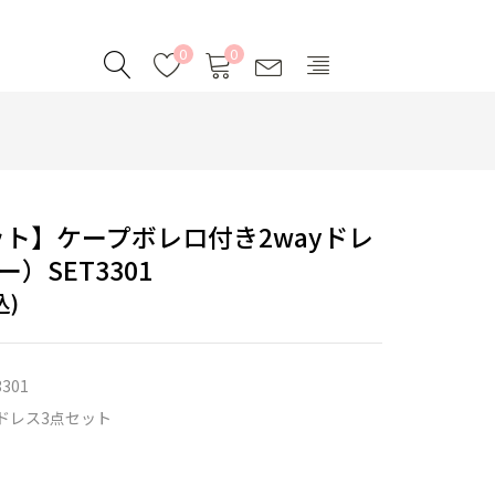
0
0
ト】ケープボレロ付き2wayドレ
）SET3301
込)
3301
ドレス3点セット