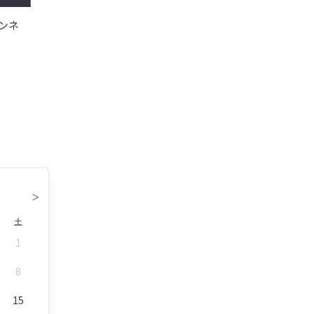
ンネ
＞
土
1
8
15