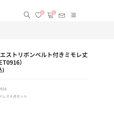
0
0
ウエストリボンベルト付きミモレ丈
T0916）
込)
0916
ドレス４点セット