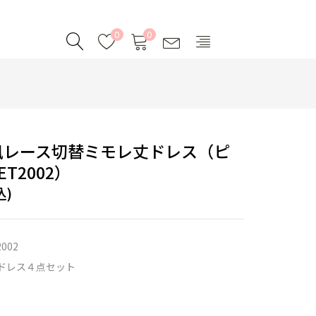
0
0
風レース切替ミモレ丈ドレス（ピ
T2002）
込)
2002
ドレス４点セット