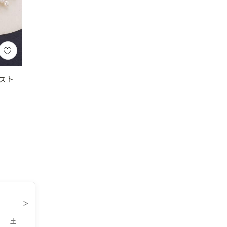
スト
）
＞
土