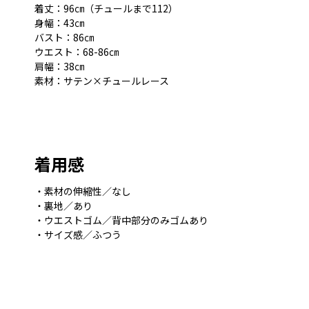
着丈：96㎝（チュールまで112）
身幅：43㎝
バスト：86㎝
ウエスト：68-86㎝
肩幅：38㎝
素材：サテン×チュールレース
着用感
・素材の伸縮性／なし
・裏地／あり
・ウエストゴム／背中部分のみゴムあり
・サイズ感／ふつう