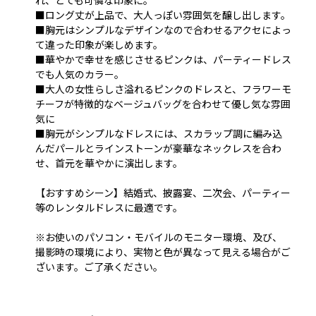
■ロング丈が上品で、大人っぽい雰囲気を醸し出します。
■胸元はシンプルなデザインなので合わせるアクセによっ
て違った印象が楽しめます。
■華やかで幸せを感じさせるピンクは、パーティードレス
でも人気のカラー。
■大人の女性らしさ溢れるピンクのドレスと、フラワーモ
チーフが特徴的なベージュバッグを合わせて優し気な雰囲
気に
■胸元がシンプルなドレスには、スカラップ調に編み込
んだパールとラインストーンが豪華なネックレスを合わ
せ、首元を華やかに演出します。
【おすすめシーン】結婚式、披露宴、二次会、パーティー
等のレンタルドレスに最適です。
※お使いのパソコン・モバイルのモニター環境、及び、
撮影時の環境により、実物と色が異なって見える場合がご
ざいます。ご了承ください。