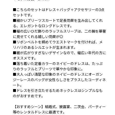
■こちらのセットはドレス＋バッグ＋アクセサリーの3点
セットです。
■細かいプリーツスカートで足長効果を生み出してくれ
る、エレガントなロングドレスです。
■幅の広いひだ飾りのラッフルスリーブは、二の腕を華奢
に見せてくれる嬉しい効果が◎
■リボンベルトを締めてウエストマークを付ければ、メ
リハリのあるシルエットが生まれます。
■裾が広がりすぎないデザインなので、幅広い年代の方に
オススメです。
■落ち着いた定番カラーのネイビーのドレスは、たっぷ
りのラッフルとプリーツで華やかな印象に。
■大人っぽい清楚な印象のネイビーのドレスにオーガン
ジーレースのバッグが女性らしさをプラスしたコーディネ
ート。
■ドレスを引き立たせるためネックレスはシンプルなも
のがおすすめです。
【おすすめシーン】結婚式、披露宴、二次会、パーティー
等のレンタルドレスに最適です。