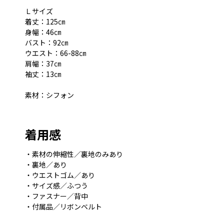
Ｌサイズ
着丈：125㎝
身幅：46㎝
バスト：92㎝
ウエスト：66-88㎝
肩幅：37㎝
袖丈：13㎝
素材：シフォン
着用感
・素材の伸縮性／裏地のみあり
・裏地／あり
・ウエストゴム／あり
・サイズ感／ふつう
・ファスナー／背中
・付属品／リボンベルト