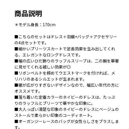
商品説明
＊モデル身長：170cm
■こちらのセットはドレス＋羽織+バッグ＋アクセサリー
の4点セットです。
■細かいプリーツスカートで足長効果を生み出してくれ
る、エレガントなロングドレスです。
■幅の広いひだ飾りのラッフルスリーブは、二の腕を華奢
に見せてくれる嬉しい効果が◎
■リボンベルトを締めてウエストマークを付ければ、メ
リハリのあるシルエットが生まれます。
■裾が広がりすぎないデザインなので、幅広い年代の方に
オススメです。
■落ち着いた定番カラーのネイビーのドレスは、たっぷ
りのラッフルとプリーツで華やかな印象に。
■大人っぽい清楚な印象のネイビーのドレスにベージュの
ストールで柔らかい印象のコーディネート。
■オーガンジーレースのバッグが女性らしさをプラスしま
す。