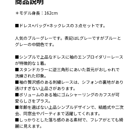
商品説明
＊モデル身長：162cm
■ドレス+バッグ+ネックレスの３点セットです。
人気のブルーグレーです。表記はLグレーですがブルーと
グレーの中間色です。
■シンプルで上品なドレスに袖のエンブロイダリーレース
が特徴的な１着。
■スタンドカラーに逆三角形にあいた首元がおしゃれで
洗練された印象。
■袖の贅沢感のある刺繍レースは、シフォンの裏地があり
透けすぎない上品さがあります。
■ボリュームのある袖にゴムシャーリングのカフスが可
愛らしさをプラス。
■年齢を選ばない上品シンプルデザインで、結婚式や二次
会、同窓会やパーティまで活躍してくれます。
■しっかりとした落ち感のある素材で、フレアがとても綺
麗に見えます。