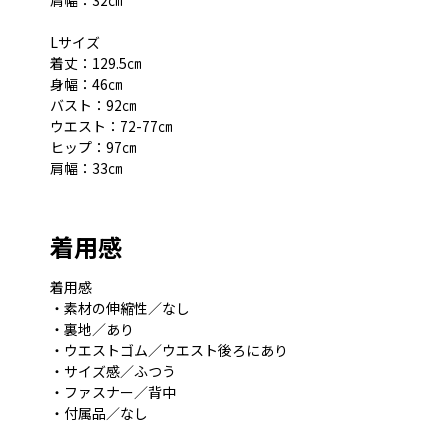
肩幅：32㎝
Lサイズ
着丈：129.5㎝
身幅：46㎝
バスト：92㎝
ウエスト：72-77㎝
ヒップ：97㎝
肩幅：33㎝
着用感
着用感
・素材の伸縮性／なし
・裏地／あり
・ウエストゴム／ウエスト後ろにあり
・サイズ感／ふつう
・ファスナー／背中
・付属品／なし