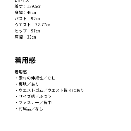
Lサイズ
着丈：129.5㎝
身幅：46㎝
バスト：92㎝
ウエスト：72-77㎝
ヒップ：97㎝
肩幅：33㎝
着用感
着用感
・素材の伸縮性／なし
・裏地／あり
・ウエストゴム／ウエスト後ろにあり
・サイズ感／ふつう
・ファスナー／背中
・付属品／なし