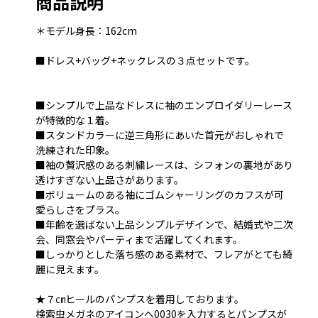
商品説明
＊モデル身長：162cm
■ドレス+バッグ+ネックレスの３点セットです。
■シンプルで上品なドレスに袖のエンブロイダリーレース
が特徴的な１着。
■スタンドカラーに逆三角形にあいた首元がおしゃれで
洗練された印象。
■袖の贅沢感のある刺繍レースは、シフォンの裏地があり
透けすぎない上品さがあります。
■ボリュームのある袖にゴムシャーリングのカフスが可
愛らしさをプラス。
■年齢を選ばない上品シンプルデザインで、結婚式や二次
会、同窓会やパーティまで活躍してくれます。
■しっかりとした落ち感のある素材で、フレアがとても綺
麗に見えます。
★７㎝ヒールのパンプスを着用しております。
検索虫メガネのアイコンへ0030を入力するとパンプスが