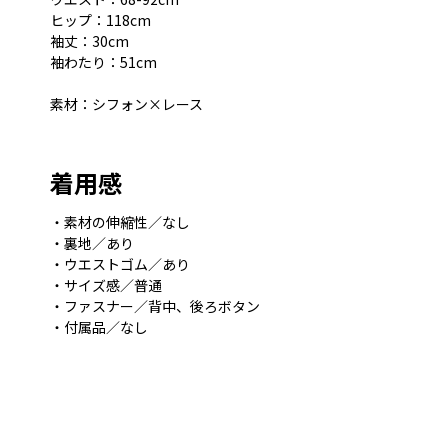
ヒップ：118cm
袖丈：30cm
袖わたり：51cm
素材：シフォン×レース
着用感
・素材の伸縮性／なし
・裏地／あり
・ウエストゴム／あり
・サイズ感／普通
・ファスナー／背中、後ろボタン
・付属品／なし