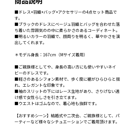
商品説明
■ドレス+羽織+バッグ+アクセサリーの4点セット商品で
す。
■ブラックのドレスにベージュ羽織とバッグを合わせた落
ち着いた雰囲気のの中に柔らかさのあるコーディネート。
■明るいカラーの羽織で、顔周りを明るく、華やかさを演
出してくれます。
＊モデル身長：167cm（Mサイズ着用）
■ご親族様としてや、身長の高い方にも使いやすいネイ
ビーのドレスです。
■軽さのあるシフォン素材で、歩く度に裾がひらひらと揺
れ、エレガントな印象です。
■袖のスリットの下にはレース生地があり、さりげない透
け感で女性らしさを引き立てます。
■ウエストはゴムなので、着心地も抜群です。
【おすすめシーン】結婚式や二次会、ご親族様として、パ
ーティーなど様々なシチュエーションでご着用頂けます。