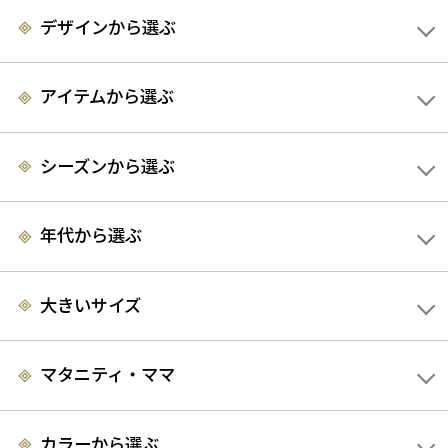
ファー素材のボレロも結婚式にはNGです。
また、
フェイクファー
デザインから選ぶ
であっても殺生をイメージしたり、ファーの毛は抜け落ちる事か
ら「抜ける」や「落ちる」といった言葉が縁起が悪いと取られる
場合もあります。特に親族など縁起を重んじる参加者が多い結婚
アイテムから選ぶ
式や披露宴には、避けた方が良いでしょう。
＜ボレロのカラー＞
シーズンから選ぶ
おすすめのボレロのカラーは、どんなドレスにも合わせやすいベ
ージュのボレロです。
ブラックやネイビーなど暗めトーンのドレ
年代から選ぶ
スにはベージュのドレスを合わせると、重たい印象にならず顔周
りも明るくしてくれます。グリーンやサックスブルーのドレスに
合わせて爽やかに着こなすのもおすすめです。可愛らしい印象の
大きいサイズ
コーディネートがご希望な方には、ピンクのドレスにベージュの
ボレロがおすすめ。
マタニティ・ママ
淡い色味のドレスを選んだ場合は、ベージュのボレロを選んでし
まうと全体的にぼやけた印象になってしまいがち。そんな時には
ブラックのボレロを合わせればメリハリのあるコーディネートに
カラーから選ぶ