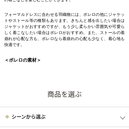
フォーマルドレスに合わせる羽織物には、ボレロの他にジャケッ
トやストール等の種類もあります。
きちんと感を出したい場合は
ジャケットがおすすめですが、もう少し柔らかい雰囲気や可愛ら
しく着こなしたい場合はボレロがおすすめ。また、ストールの着
崩れが心配な方も、ボレロなら着崩れの心配も少なく、着心地も
快適です。
＜ボレロの素材＞
結婚式に合わせるボレロにも、フォーマルシーンに合わせたマナ
結婚式でのボレロの素材には、高級感を感じられ
ーがあります。
るシフォンやサテン、レースのものがおすすめです。
防寒対策に
商品を選ぶ
はベロア素材も◎
一番のオススメは、透け感も感じられて、どん
なドレスにも合わせやすいシフォン素材のボレロです。
ニット素材やコットン素材はカジュアルさが出てしまうため、避
シーンから選ぶ
けた方が無難です。