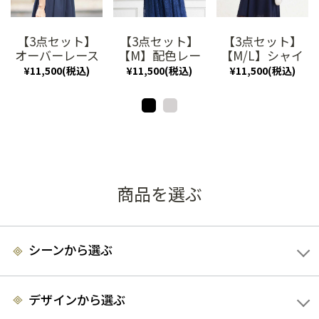
友人だけでなく会社関係の結婚式にも出席する機会の増える30代
【3点セット】
【3点セット】
【3点セット】
の方には、出席する立場に合わせたドレスを選ぶのがポイント
で
オーバーレース
【M】配色レー
【M/L】シャイ
す。
ブラウスミモレ
スドレス（ネイ
ニーデシンスカ
¥11,500(税込)
¥11,500(税込)
¥11,500(税込)
友人の結婚式には、トレンドを感じられるおしゃれなデザインの
丈ドレス（ネイ
ビー）
ラップレースド
ドレスがおすすめです。また、少し個性的なデザインでもネイビ
ビー）
(SET3176)
レス（ネイビ
ーなら着こなししやすくチャレンジしやすいのでおすすめです。
（SET2013）
ー）(SET3198)
パンツドレスや総レースのドレスも人気のスタイルです。
親族や
会社関係の結婚式に出席する場合は、透け感の少ない上品なデザ
インのドレスが好まれます。ジャケットを合わせればきちんと感
も演出できます。
商品を選ぶ
<40代・50代におすすめのネイビードレス>
着る方の年齢を選ばないネイビーのドレスは40代・50代の方にも
シーンから選ぶ
おすすめ
です。
親族として結婚式に出席する機会も多いので、透け感の少ないド
デザインから選ぶ
レスを選ぶとフォーマル感を演出できます。特にデコルテ部分は
透けない方が、この年代の方は上品に見えます。デコルテがレー