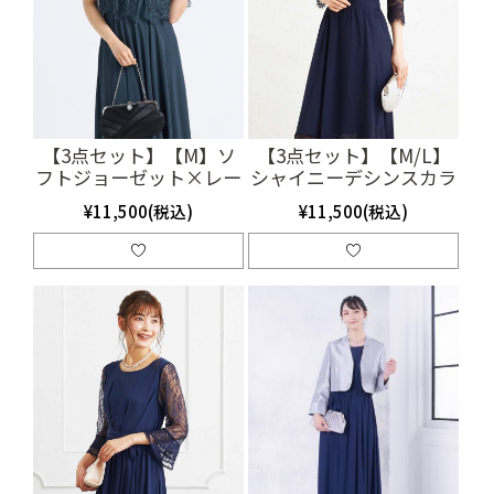
【3点セット】【M】ソ
【3点セット】【M/L】
フトジョーゼット×レー
シャイニーデシンスカラ
スドレス（ネイビー）
ップレースドレス（ネイ
¥11,500(税込)
¥11,500(税込)
SET3435
ビー）(SET3198)