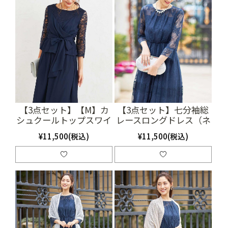
【3点セット】【M】カ
【3点セット】七分袖総
シュクールトップスワイ
レースロングドレス（ネ
ドパンツドレス（ネイビ
イビー/M) （SET2009）
¥11,500(税込)
¥11,500(税込)
ー）(SET3160)