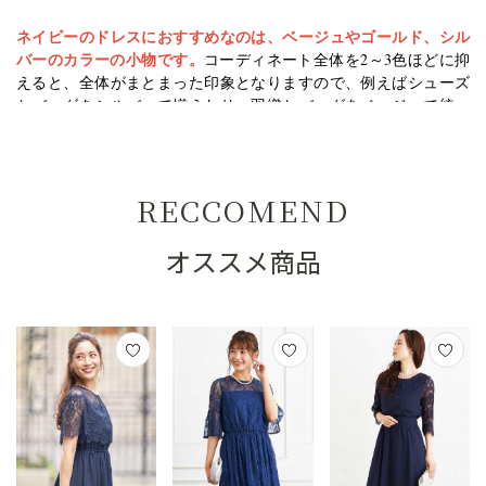
ネイビーのドレスにおすすめなのは、ベージュやゴールド、シル
バーのカラーの小物です。
コーディネート全体を2～3色ほどに抑
えると、全体がまとまった印象となりますので、例えばシューズ
とバッグをシルバーで揃えたり、羽織とバッグをベージュで統一
してあげるのがおすすめです。
ただし、ネイビーのドレスにブラックの羽織やバッグを合わせて
RECCOMEND
しまうと、全体的に暗く重い雰囲気となってしまうので、注意が
必要です。
オススメ商品
＜20代におすすめのネイビードレス＞
シンプルなデザインのものより
結婚式へのお呼ばれドレスには、
も20代らしくフレッシュさを感じられるデザインがおすすめ
で
す。上品で華やかなAラインのシルエットや、袖ありのミモレ丈の
ドレスで大人っぽく上品にまとめてあげるのも綺麗です。
<30代におすすめのネイビードレス>