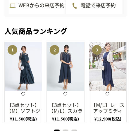
WEBからの来店予約
電話で来店予約
人気商品ランキング
【3点セット】
【3点セット】
【M/L】レース
【M】ソフトジ
【M/L】スカラ
アップミディ
ョーゼット×
ップレースヘム
丈ドレスネイ
¥11,500(税込)
¥11,500(税込)
¥12,900(税込)
レースドレス
裾ドレス（ネ
ビー
（ネイビー）
イビー）
（SET0720）