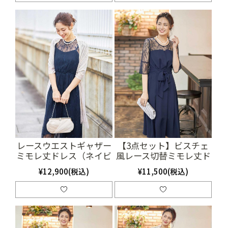
レースウエストギャザー
【3点セット】ビスチェ
ミモレ丈ドレス（ネイビ
風レース切替ミモレ丈ド
ー）（SET2001）
レス（ネイビー）
¥12,900(税込)
¥11,500(税込)
（SET3001）