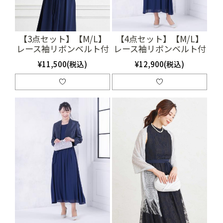
【3点セット】【M/L】
【4点セット】【M/L】
レース袖リボンベルト付
レース袖リボンベルト付
きロングドレス(ネイビ
きロングドレス（ネイビ
¥11,500(税込)
¥12,900(税込)
ー）(SET3193)
ー）SET3361