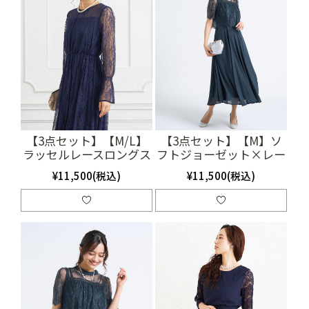
【3点セット】【M/L】
【3点セット】【M】ソ
ラッセルレースロングス
フトジョーゼット×レー
リーブドレス（ネイビ
スドレス（ネイビー）
¥11,500(税込)
¥11,500(税込)
ー）(SET3184)
SET3434