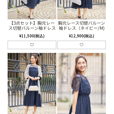
【3点セット】胸元レー
胸元レース切替バルーン
ス切替バルーン袖ドレス
袖ドレス（ネイビー/M)
（ネイビー/M)
（SET0669）
¥11,500(税込)
¥12,900(税込)
（SET2010）