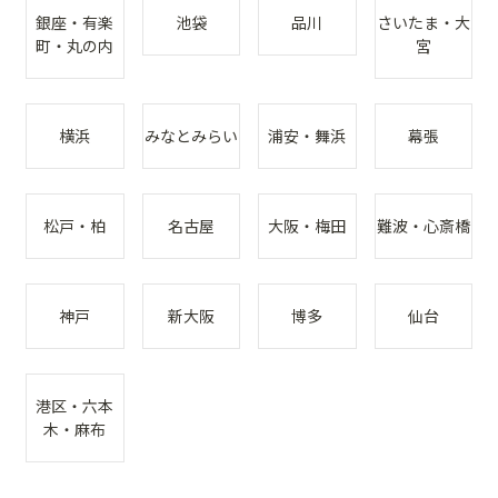
銀座・有楽
池袋
品川
さいたま・大
町・丸の内
宮
横浜
みなとみらい
浦安・舞浜
幕張
松戸・柏
名古屋
大阪・梅田
難波・心斎橋
神戸
新大阪
博多
仙台
港区・六本
木・麻布