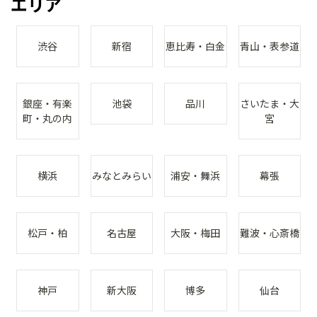
エリア
渋谷
新宿
恵比寿・白金
青山・表参道
銀座・有楽
池袋
品川
さいたま・大
町・丸の内
宮
横浜
みなとみらい
浦安・舞浜
幕張
松戸・柏
名古屋
大阪・梅田
難波・心斎橋
神戸
新大阪
博多
仙台