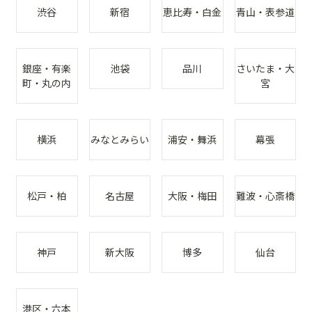
渋谷
新宿
恵比寿・白金
青山・表参道
銀座・有楽
池袋
品川
さいたま・大
町・丸の内
宮
横浜
みなとみらい
浦安・舞浜
幕張
松戸・柏
名古屋
大阪・梅田
難波・心斎橋
神戸
新大阪
博多
仙台
港区・六本