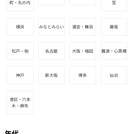
町・丸の内
宮
横浜
みなとみらい
浦安・舞浜
幕張
松戸・柏
名古屋
大阪・梅田
難波・心斎橋
神戸
新大阪
博多
仙台
港区・六本
木・麻布
年代