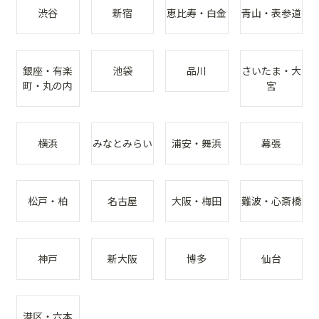
渋谷
新宿
恵比寿・白金
青山・表参道
銀座・有楽
池袋
品川
さいたま・大
町・丸の内
宮
横浜
みなとみらい
浦安・舞浜
幕張
松戸・柏
名古屋
大阪・梅田
難波・心斎橋
神戸
新大阪
博多
仙台
港区・六本