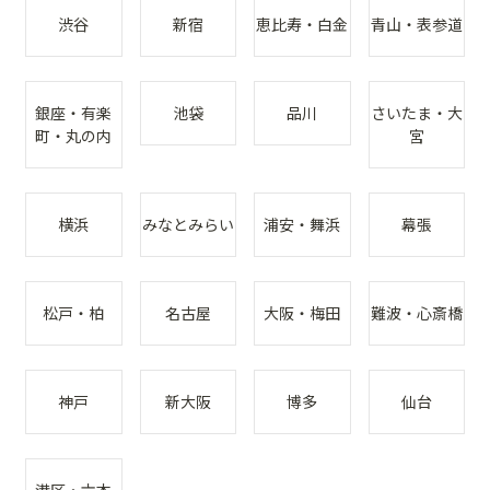
渋谷
新宿
恵比寿・白金
青山・表参道
銀座・有楽
池袋
品川
さいたま・大
町・丸の内
宮
横浜
みなとみらい
浦安・舞浜
幕張
松戸・柏
名古屋
大阪・梅田
難波・心斎橋
神戸
新大阪
博多
仙台
港区・六本