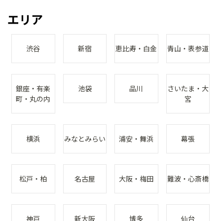
エリア
渋谷
新宿
恵比寿・白金
青山・表参道
銀座・有楽
池袋
品川
さいたま・大
町・丸の内
宮
横浜
みなとみらい
浦安・舞浜
幕張
松戸・柏
名古屋
大阪・梅田
難波・心斎橋
神戸
新大阪
博多
仙台