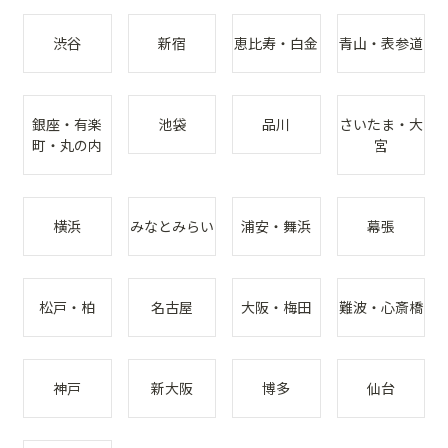
渋谷
新宿
恵比寿・白金
青山・表参道
銀座・有楽
池袋
品川
さいたま・大
町・丸の内
宮
横浜
みなとみらい
浦安・舞浜
幕張
松戸・柏
名古屋
大阪・梅田
難波・心斎橋
神戸
新大阪
博多
仙台