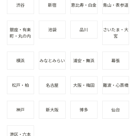
渋谷
新宿
恵比寿・白金
青山・表参道
銀座・有楽
池袋
品川
さいたま・大
町・丸の内
宮
横浜
みなとみらい
浦安・舞浜
幕張
松戸・柏
名古屋
大阪・梅田
難波・心斎橋
神戸
新大阪
博多
仙台
港区・六本