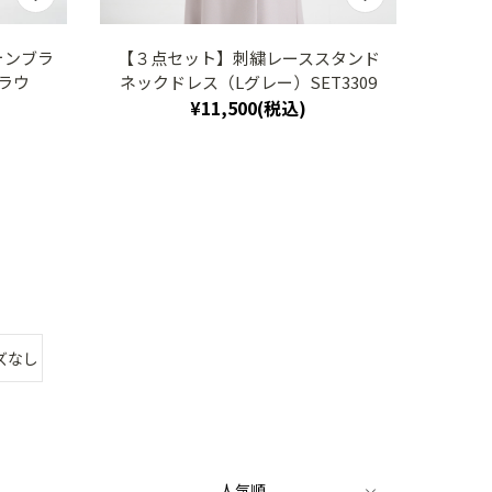
ォンブラ
【３点セット】刺繍レーススタンド
【３
ラウ
ネックドレス（Lグレー）SET3309
2w
¥11,500(税込)
ズなし