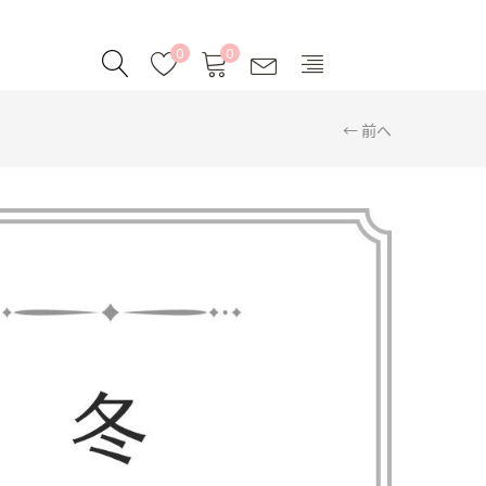
0
0
← 前へ